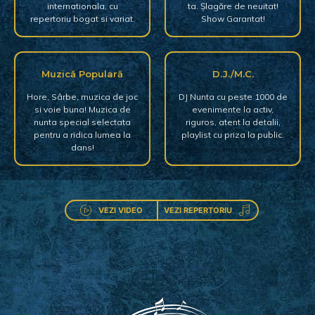
internationala, cu
ta. Șlagăre de neuitat!
repertoriu bogat si variat.
Show Garantat!
Muzică Populară
D.J./M.C.
Hore, Sârbe, muzica de joc
DJ Nunta cu peste 1000 de
si voie buna! Muzica de
evenimente la activ,
nunta special selectata
riguros, atent la detalii,
pentru a ridica lumea la
playlist cu priza la public.
dans!
VEZI VIDEO
VEZI REPERTORIU