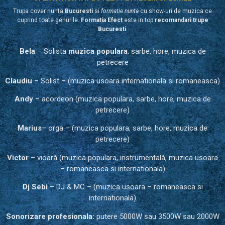
Trupa cover nunta
Bucuresti
si
formatie nunta
cu show-uri de muzica ce
cuprind toate genurile.
Formatia Efect
este in top
recomandari trupe
Bucuresti
.
Bela
– Solista
muzica populara
, sarbe, hore, muzica de
petrecere
Claudiu
– Solist – (muzica usoara internationala si romaneasca)
Andy
– acordeon (muzica populara, sarbe, hore, muzica de
petrecere)
Marius
– orga – (muzica populara, sarbe, hore, muzica de
petrecere)
Victor
– vioară (muzica populara, instrumentală, muzica usoara
– romaneasca si internationala)
Dj Sebi
– DJ & MC – (muzica usoara – romaneasca si
internationala)
Sonorizare profesionala:
putere 5000W sau 3500W sau 2000W