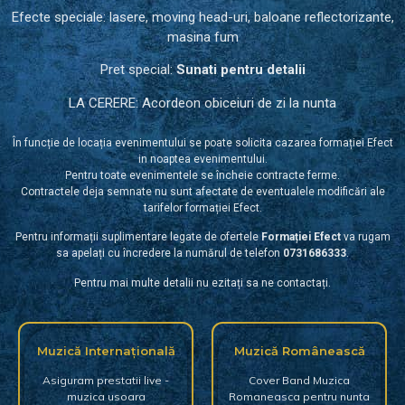
Efecte speciale: lasere, moving head-uri, baloane reflectorizante,
masina fum
Pret special:
Sunati pentru detalii
LA CERERE: Acordeon obiceiuri de zi la nunta
În funcție de locația evenimentului se poate solicita cazarea formației Efect
in noaptea evenimentului.
Pentru toate evenimentele se încheie contracte ferme.
Contractele deja semnate nu sunt afectate de eventualele modificări ale
tarifelor formației Efect.
Pentru informații suplimentare legate de ofertele
Formației Efect
va rugam
sa apelați cu încredere la numărul de telefon
0731686333
.
Pentru mai multe detalii nu ezitați sa ne contactați.
Muzică Internațională
Muzică Românească
Asiguram prestatii live -
Cover Band Muzica
muzica usoara
Romaneasca pentru nunta