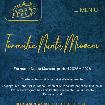
MENIU
Formatie Nunta Mioveni
Formatie
Nunta
Mioveni
,
preturi
2025 – 2026.
Oferte pentru
nunti
, botezuri si alte evenimente.
Formație
Live Band, Soliști Vocea României, Muzica Internaționala, Muzica de
Petrecere, Program Balcanic Pentru Evenimente Live. Asistenta
Personalizata!
OFERTA NUNTA / BOTEZ / PETRECERI SPECIALE