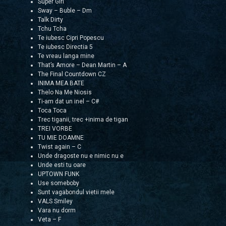
Super Girl
Sway – Buble – Dm
Talk Dirty
Tchu Tcha
Te iubesc Cipri Popescu
Te iubesc Directia 5
Te vreau langa mine
That’s Amore – Dean Martin – A
The Final Countdown CZ
INIMA MEA BATE
Thelo Na Me Niosis
Ti-am dat un inel – C#
Toca Toca
Trec tiganii, trec +inima de tigan
TREI VORBE
TU MIE DOAMNE
Twist again – C
Unde dragoste nu e nimic nu e
Unde esti tu oare
UPTOWN FUNK
Use someboby
Sunt vagabondul vietii mele
VALS Smiley
Vara nu dorm
Veta – F