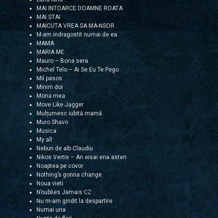
MAI INTOARCE DOAMNE ROATA
MAI STAI
MAICUTA VREA SA MA-NSOR
M-am indragostit numai de ea
MAMA
MARIA ME
Mauro – Bona sera
Michel Telo – Ai Se Eu Te Pego
Mil pasos
Minim doi
Mona mea
Move Like Jagger
Mulțumesc iubită mamă
Muro Shavo
Musica
My all
Nebun de alb Claudiu
Nikos Vertis – An eisai ena asteri
Noaptea pe covor
Nothing’s gonna change
Noua vieti
N’oublies Jamais CZ
Nu m-am gindit la despartire
Numai una