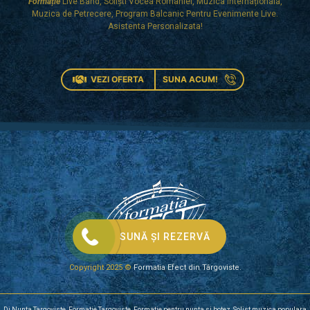
Formație
Live Band, Soliști Vocea României, Muzica Internaționala,
Muzica de Petrecere, Program Balcanic Pentru Evenimente Live.
Asistenta Personalizata!
VEZI OFERTA
SUNA ACUM!
SUNĂ ȘI REZERVĂ
Copyright 2025 ©
Formatia Efect din Târgoviste.
Dj Nunta Targoviste
,
Formatie Targoviste
,
Formatie pentru nunta si botez
,
Solist muzica populara