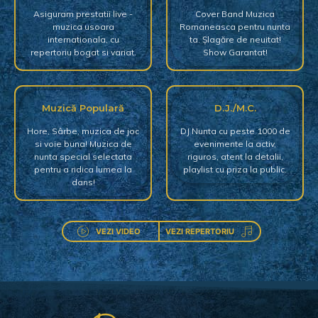
Asiguram prestatii live -
Cover Band Muzica
muzica usoara
Romaneasca pentru nunta
internationala, cu
ta. Șlagăre de neuitat!
repertoriu bogat si variat.
Show Garantat!
Muzică Populară
D.J./M.C.
Hore, Sârbe, muzica de joc
DJ Nunta cu peste 1000 de
si voie buna! Muzica de
evenimente la activ,
nunta special selectata
riguros, atent la detalii,
pentru a ridica lumea la
playlist cu priza la public.
dans!
VEZI VIDEO
VEZI REPERTORIU