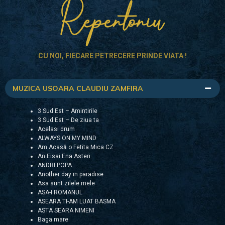
Repertoriu
CU NOI, FIECARE PETRECERE PRINDE VIATA !
MUZICA USOARA CLAUDIU ZAMFIRA
3 Sud Est – Amintirile
3 Sud Est – De ziua ta
Acelasi drum
ALWAYS ON MY MIND
Am Acasă o Fetita Mica CZ
An Eisai Ena Asteri
ANDRI POPA
Another day in paradise
Asa sunt zilele mele
ASA-I ROMANUL
ASEARA TI-AM LUAT BASMA
ASTA SEARA NIMENI
Baga mare