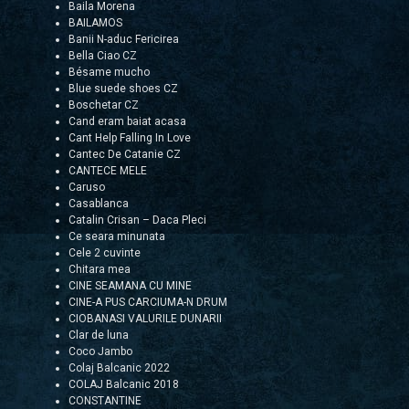
Baila Morena
BAILAMOS
Banii N-aduc Fericirea
Bella Ciao CZ
Bésame mucho
Blue suede shoes CZ
Boschetar CZ
Cand eram baiat acasa
Cant Help Falling In Love
Cantec De Catanie CZ
CANTECE MELE
Caruso
Casablanca
Catalin Crisan – Daca Pleci
Ce seara minunata
Cele 2 cuvinte
Chitara mea
CINE SEAMANA CU MINE
CINE-A PUS CARCIUMA-N DRUM
CIOBANASI VALURILE DUNARII
Clar de luna
Coco Jambo
Colaj Balcanic 2022
COLAJ Balcanic 2018
CONSTANTINE