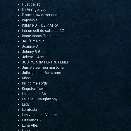
I just called
If i Ain’t got you
If tomorrow never come
Imposible
INIMA NU FI DE PIATRA
Intr-un colt de cafenea CZ
Ioane Ioane/ Trec tiganii
Je T’aime bun
Joanna- A
Johnny B Good
Jokero – Abm
JOS PALARIA PENTRU FEMEI
Jumatatea mea mai buna
Julio Iglesias Abrazame
Kibori
Killing me softly
Kingston Town
La bamba – Bb
La la la – Naughty boy
Lady
Lambada
Les valses de Vienne
L’italiano CZ
Luna Alba
Luna luna