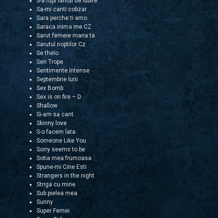
S-a rupt lantul de iubire
Sa-mi canti cobzar
Sara perche ti amo
Saraca inima me CZ
Sarut femeie mana ta
Sarutul noptilor Cz
Se thelo
Sen Trope
Sentimente Intense
Septembrie luni
Sex Bomb
Sex is on fire – D
Shallow
Si-am sa cant
Skinny love
S-o facem lata
Someone Like You
Sorry seems to be
Sotia mea frumoasa
Spune-mi Cine Esti
Strangers in the night
Striga cu mine
Sub pielea mea
Sunny
Super Femei