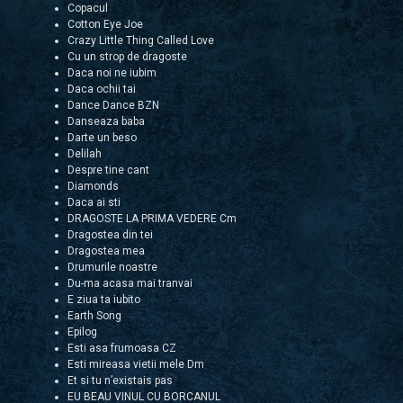
Copacul
Cotton Eye Joe
Crazy Little Thing Called Love
Cu un strop de dragoste
Daca noi ne iubim
Daca ochii tai
Dance Dance BZN
Danseaza baba
Darte un beso
Delilah
Despre tine cant
Diamonds
Daca ai sti
DRAGOSTE LA PRIMA VEDERE Cm
Dragostea din tei
Dragostea mea
Drumurile noastre
Du-ma acasa mai tranvai
E ziua ta iubito
Earth Song
Epilog
Esti asa frumoasa CZ
Esti mireasa vietii mele Dm
Et si tu n’existais pas
EU BEAU VINUL CU BORCANUL