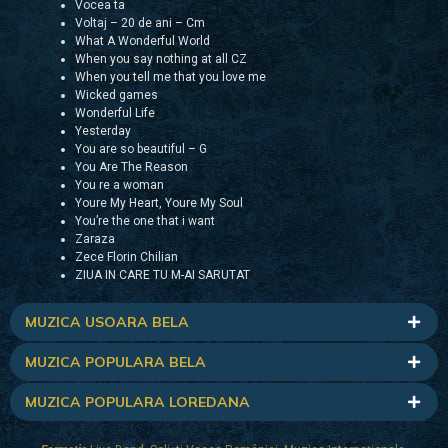
Vocea ta
Voltaj – 20 de ani – Cm
What A Wonderful World
When you say nothing at all CZ
When you tell me that you love me
Wicked games
Wonderful Life
Yesterday
You are so beautiful – G
You Are The Reason
You re a woman
Youre My Heart, Youre My Soul
You’re the one that i want
Zaraza
Zece Florin Chilian
ZIUA IN CARE TU M-AI SARUTAT
MUZICA USOARA BELA
MUZICA POPULARA BELA
MUZICA POPULARA LOREDANA