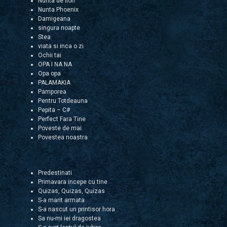
Nunta de flori
Nunta Phoenix
Damigeana
singura noapte
Stea
viata si inca o zi
Ochii tai
OPA I NA NA
Opa opa
PALAMAKIA
Pamporea
Pentru Totdeauna
Pepita – C#
Perfect Fara Tine
Poveste de mai
Povestea noastra
Predestinati
Primavara incepe cu tine
Quizas, Quizas, Quizas
S-a marit armata
S-a nascut un printisor hora
Sa nu-mi iei dragostea