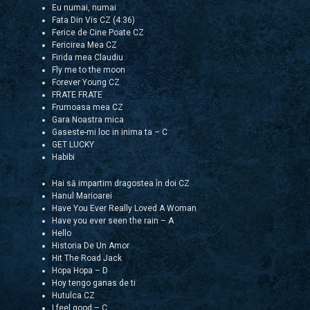
Eu numai, numai
Fata Din Vis CZ (4:36)
Ferice de Cine Poate CZ
Fericirea Mea CZ
Firida mea Claudiu
Fly me to the moon
Forever Young CZ
FRATE FRATE
Frumoasa mea CZ
Gara Noastra mica
Gaseste-mi loc in inima ta – C
GET LUCKY
Habibi
Hai să impartim dragostea în doi CZ
Hanul Marioarei
Have You Ever Really Loved A Woman
Have you ever seen the rain – A
Hello
Historia De Un Amor
Hit The Road Jack
Hopa Hopa – D
Hoy tengo ganas de ti
Hutulca CZ
I feel good – C